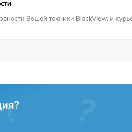
сти
овности Вашей техники BlackView, и курье
ция?