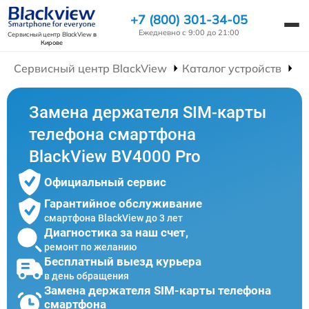
+7 (800) 301-34-05
Ежедневно с 9:00 до 21:00
Сервисный центр BlackView
в
Кирове
Сервисный центр BlackView
Каталог устройств
Р
Замена держателя SIM-карты
телефона смартфона
BlackView BV4000 Pro
Официальный сервис
Гарантийное обслуживание
смартфона BlackView до 3 лет
Диагностика за наш счет,
ремонт по желанию
Бесплатный выезд курьера
в день обращения
Замена держателя SIM-карты телефона
смартфона