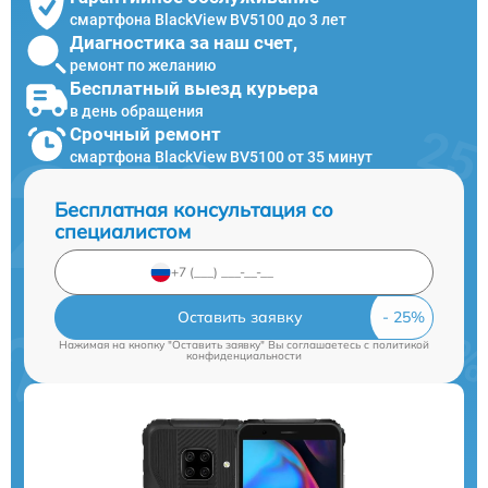
смартфона BlackView BV5100 до 3 лет
Диагностика за наш счет,
ремонт по желанию
Бесплатный выезд курьера
в день обращения
Срочный ремонт
смартфона BlackView BV5100 от 35 минут
Бесплатная консультация со
специалистом
Оставить заявку
Нажимая на кнопку "Оставить заявку" Вы соглашаетесь c
политикой
конфиденциальности