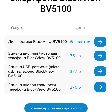
BV5100
Услуга
Цена
Диагностика BlackView BV5100
бесплатно
Замена дисплея / матрицы
361 р
телефона BlackView BV5100
Замена USB-разъема (micro-
usb) телефона BlackView
377 р
BV5100
Замена кнопок громкости
270 р
телефона BlackView BV5100
У меня другая неисправность