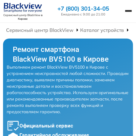
+7 (800) 301-34-05
Ежедневно с 9:00 до 21:00
Сервисный центр BlackView
в
Кирове
Сервисный центр BlackView
Каталог устройств
Р
Ремонт смартфона
BlackView BV5100 в Кирове
Выполняем ремонт BlackView BV5100 в Кирове с
устранением неисправностей любой сложности. Проводим
диагностику, выявляем причины поломки, заменяем
неисправные детали и восстанавливаем
работоспособность устройства. Используем оригинальные
или рекомендованные производителем запчасти, после
ремонта выполняем проверку всех функций и
предоставляем гарантию.
Официальный сервис
Гарантийное обслуживание