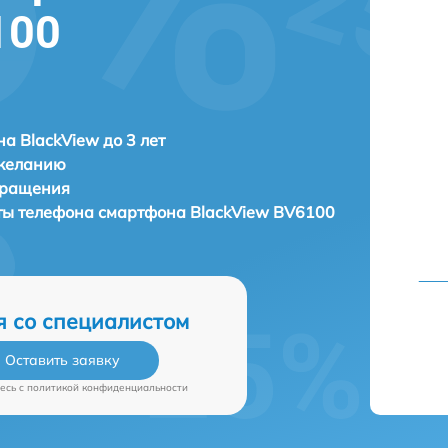
100
а BlackView до 3 лет
 желанию
бращения
аты телефона смартфона
BlackView BV6100
я со специалистом
Оставить заявку
есь c
политикой конфиденциальности