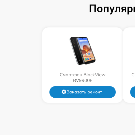
Популяр
Смартфон BlackView
С
BV9900E
Заказать ремонт