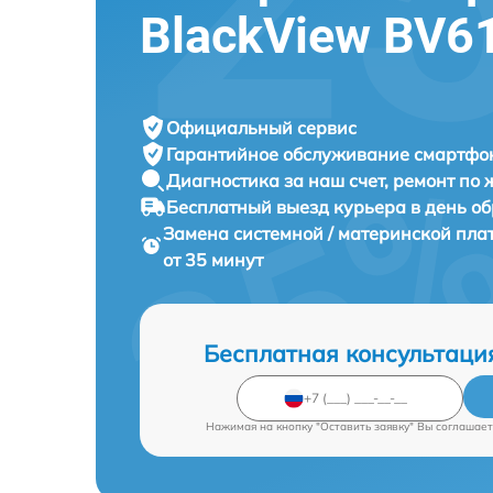
BlackView BV6
Официальный сервис
Гарантийное обслуживание
смартфон
Диагностика за наш счет,
ремонт по
Бесплатный выезд курьера
в день о
Замена системной / материнской пл
от 35 минут
Бесплатная консультаци
Нажимая на кнопку "Оставить заявку" Вы соглашает