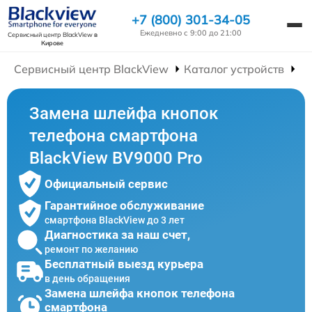
+7 (800) 301-34-05
Ежедневно с 9:00 до 21:00
Сервисный центр BlackView
в
Кирове
Сервисный центр BlackView
Каталог устройств
Р
Замена шлейфа кнопок
телефона смартфона
BlackView BV9000 Pro
Официальный сервис
Гарантийное обслуживание
смартфона BlackView до 3 лет
Диагностика за наш счет,
ремонт по желанию
Бесплатный выезд курьера
в день обращения
Замена шлейфа кнопок телефона
смартфона