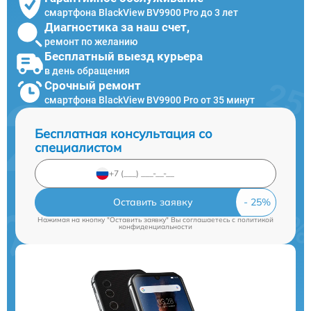
смартфона BlackView BV9900 Pro до 3 лет
Диагностика за наш счет,
ремонт по желанию
Бесплатный выезд курьера
в день обращения
Срочный ремонт
смартфона BlackView BV9900 Pro от 35 минут
Бесплатная консультация со
специалистом
Оставить заявку
Нажимая на кнопку "Оставить заявку" Вы соглашаетесь c
политикой
конфиденциальности