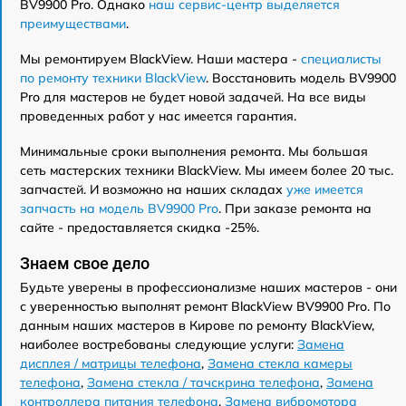
BV9900 Pro. Однако
наш сервис-центр выделяется
преимуществами
.
Мы ремонтируем BlackView. Наши мастера -
специалисты
по ремонту техники BlackView
. Восстановить модель BV9900
Pro для мастеров не будет новой задачей. На все виды
проведенных работ у нас имеется гарантия.
Минимальные сроки выполнения ремонта. Мы большая
сеть мастерских техники BlackView. Мы имеем более 20 тыс.
запчастей. И возможно на наших складах
уже имеется
запчасть на модель BV9900 Pro
. При заказе ремонта на
сайте - предоставляется скидка -25%.
Знаем свое дело
Будьте уверены в профессионализме наших мастеров - они
с уверенностью выполнят ремонт BlackView BV9900 Pro. По
данным наших мастеров в Кирове по ремонту BlackView,
наиболее востребованы следующие услуги:
Замена
дисплея / матрицы телефона
,
Замена стекла камеры
телефона
,
Замена стекла / тачскрина телефона
,
Замена
контроллера питания телефона
,
Замена вибромотора