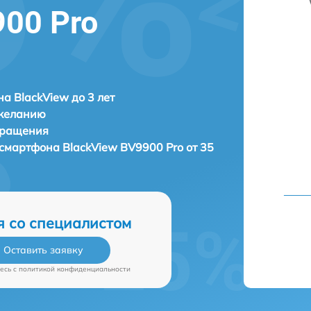
900 Pro
а BlackView до 3 лет
 желанию
бращения
а смартфона
BlackView BV9900 Pro от 35
я со специалистом
Оставить заявку
есь c
политикой конфиденциальности