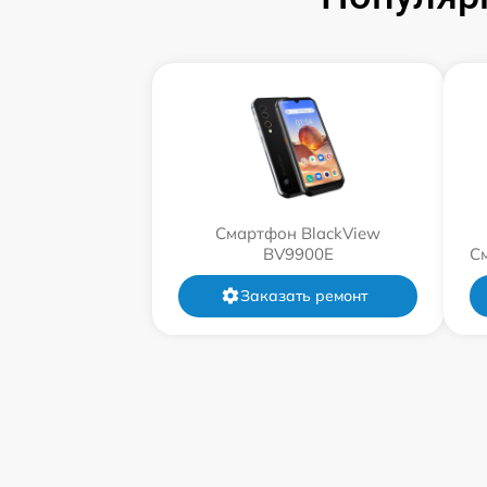
Смартфон BlackView
BV9900E
С
Заказать ремонт