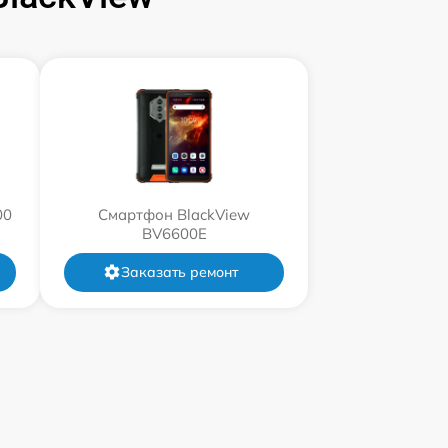
00
Смартфон BlackView
BV6600E
Заказать ремонт