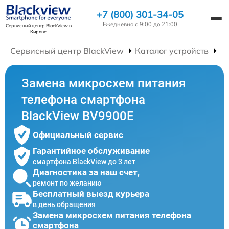
+7 (800) 301-34-05
Ежедневно с 9:00 до 21:00
Сервисный центр BlackView
в
Кирове
Сервисный центр BlackView
Каталог устройств
Р
Замена микросхем питания
телефона смартфона
BlackView BV9900E
Официальный сервис
Гарантийное обслуживание
смартфона BlackView до 3 лет
Диагностика за наш счет,
ремонт по желанию
Бесплатный выезд курьера
в день обращения
Замена микросхем питания телефона
смартфона