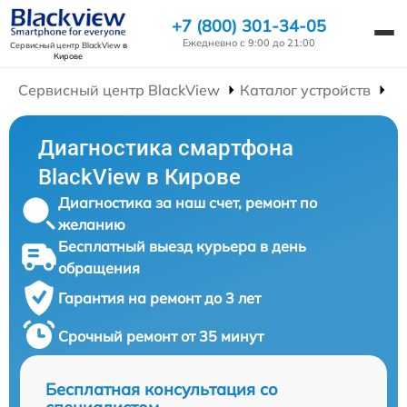
+7 (800) 301-34-05
Ежедневно с 9:00 до 21:00
Сервисный центр BlackView
в
Кирове
Сервисный центр BlackView
Каталог устройств
Р
Диагностика смартфона
BlackView в Кирове
Диагностика за наш счет, ремонт по
желанию
Бесплатный выезд курьера в день
обращения
Гарантия на ремонт до 3 лет
Срочный ремонт от 35 минут
Бесплатная консультация со