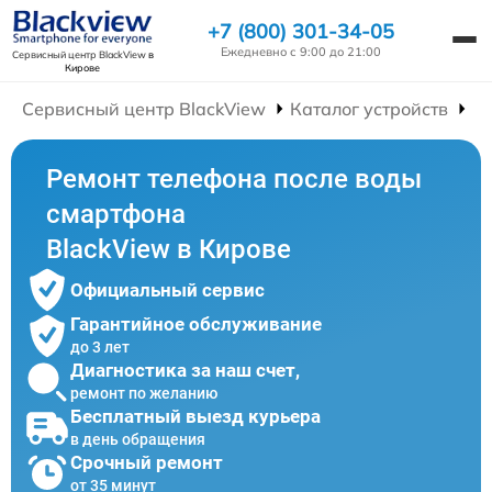
+7 (800) 301-34-05
Ежедневно с 9:00 до 21:00
Сервисный центр BlackView
в
Кирове
Сервисный центр BlackView
Каталог устройств
Р
Ремонт телефона после воды
смартфона
BlackView в Кирове
Официальный сервис
Гарантийное обслуживание
до 3 лет
Диагностика за наш счет,
ремонт по желанию
Бесплатный выезд курьера
в день обращения
Срочный ремонт
от 35 минут